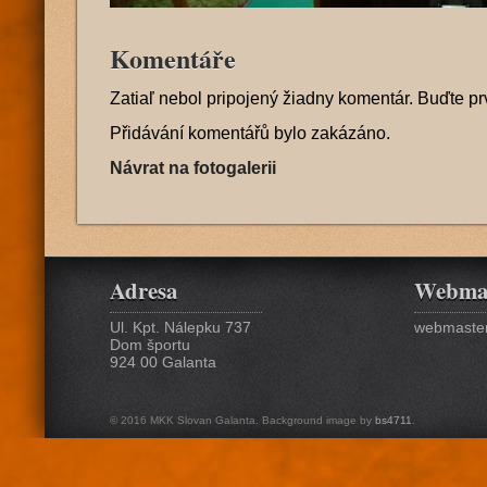
Komentáře
Zatiaľ nebol pripojený žiadny komentár. Buďte pr
Přidávání komentářů bylo zakázáno.
Návrat na fotogalerii
Adresa
Webma
Ul. Kpt. Nálepku 737
webmaster
Dom športu
924 00 Galanta
© 2016 MKK Slovan Galanta. Background image by
bs4711
.