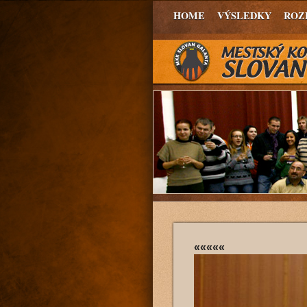
HOME
VÝSLEDKY
ROZ
«««««