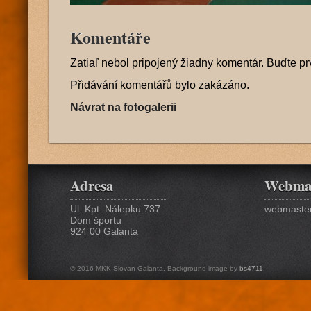
Komentáře
Zatiaľ nebol pripojený žiadny komentár. Buďte pr
Přidávání komentářů bylo zakázáno.
Návrat na fotogalerii
Adresa
Webma
Ul. Kpt. Nálepku 737
webmaster
Dom športu
924 00 Galanta
© 2016 MKK Slovan Galanta. Background image by
bs4711
.