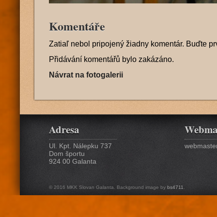
Komentáře
Zatiaľ nebol pripojený žiadny komentár. Buďte pr
Přidávání komentářů bylo zakázáno.
Návrat na fotogalerii
Adresa
Webma
Ul. Kpt. Nálepku 737
webmaster
Dom športu
924 00 Galanta
© 2016 MKK Slovan Galanta. Background image by
bs4711
.