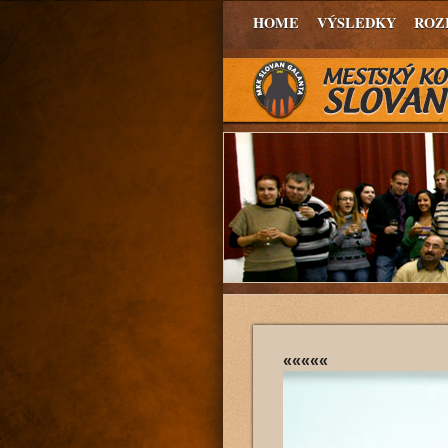
HOME
VÝSLEDKY
ROZ
«««««