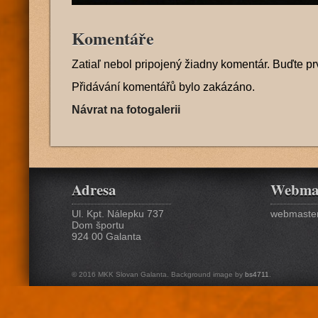
Komentáře
Zatiaľ nebol pripojený žiadny komentár. Buďte pr
Přidávání komentářů bylo zakázáno.
Návrat na fotogalerii
Adresa
Webma
Ul. Kpt. Nálepku 737
webmaster
Dom športu
924 00 Galanta
© 2016 MKK Slovan Galanta. Background image by
bs4711
.