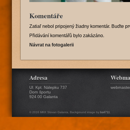
Komentáře
Zatiaľ nebol pripojený žiadny komentár. Buďte pr
Přidávání komentářů bylo zakázáno.
Návrat na fotogalerii
Adresa
Webma
Ul. Kpt. Nálepku 737
webmaster
Dom športu
924 00 Galanta
© 2016 MKK Slovan Galanta. Background image by
bs4711
.