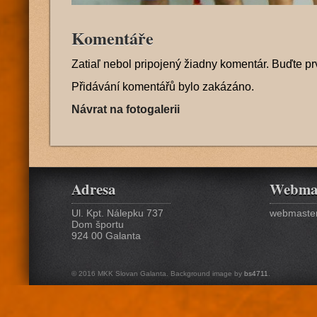
Komentáře
Zatiaľ nebol pripojený žiadny komentár. Buďte pr
Přidávání komentářů bylo zakázáno.
Návrat na fotogalerii
Adresa
Webma
Ul. Kpt. Nálepku 737
webmaster
Dom športu
924 00 Galanta
© 2016 MKK Slovan Galanta. Background image by
bs4711
.