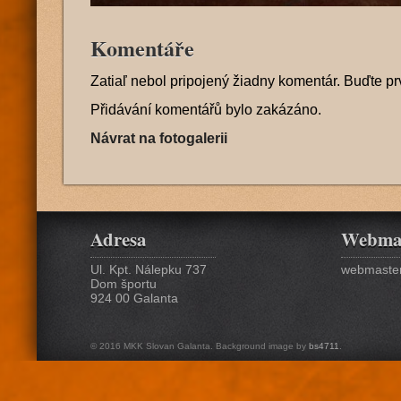
Komentáře
Zatiaľ nebol pripojený žiadny komentár. Buďte pr
Přidávání komentářů bylo zakázáno.
Návrat na fotogalerii
Adresa
Webma
Ul. Kpt. Nálepku 737
webmaster
Dom športu
924 00 Galanta
© 2016 MKK Slovan Galanta. Background image by
bs4711
.