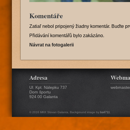
Komentáře
Zatiaľ nebol pripojený žiadny komentár. Buďte pr
Přidávání komentářů bylo zakázáno.
Návrat na fotogalerii
Adresa
Webma
Ul. Kpt. Nálepku 737
webmaster
Dom športu
924 00 Galanta
© 2016 MKK Slovan Galanta. Background image by
bs4711
.