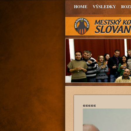
HOME
VÝSLEDKY
ROZ
«««««