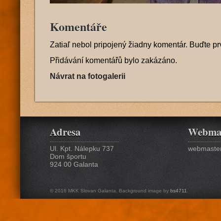
Komentáře
Zatiaľ nebol pripojený žiadny komentár. Buďte pr
Přidávání komentářů bylo zakázáno.
Návrat na fotogalerii
Adresa
Webma
Ul. Kpt. Nálepku 737
webmaster
Dom športu
924 00 Galanta
© 2016 MKK Slovan Galanta. Background image by
bs4711
.