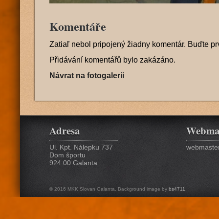
Komentáře
Zatiaľ nebol pripojený žiadny komentár. Buďte pr
Přidávání komentářů bylo zakázáno.
Návrat na fotogalerii
Adresa
Webma
Ul. Kpt. Nálepku 737
webmaster
Dom športu
924 00 Galanta
© 2016 MKK Slovan Galanta. Background image by
bs4711
.