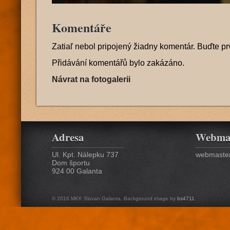
Komentáře
Zatiaľ nebol pripojený žiadny komentár. Buďte pr
Přidávání komentářů bylo zakázáno.
Návrat na fotogalerii
Adresa
Webma
Ul. Kpt. Nálepku 737
webmaster
Dom športu
924 00 Galanta
© 2016 MKK Slovan Galanta. Background image by
bs4711
.