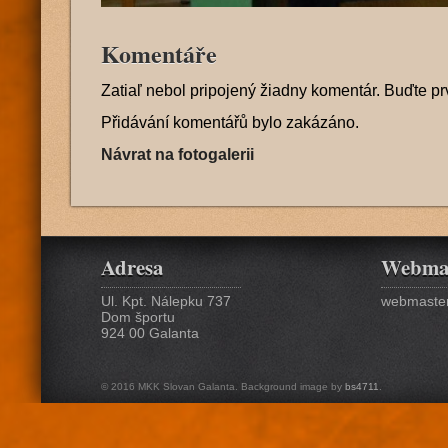
Komentáře
Zatiaľ nebol pripojený žiadny komentár. Buďte pr
Přidávání komentářů bylo zakázáno.
Návrat na fotogalerii
Adresa
Webma
Ul. Kpt. Nálepku 737
webmaster
Dom športu
924 00 Galanta
© 2016 MKK Slovan Galanta. Background image by
bs4711
.