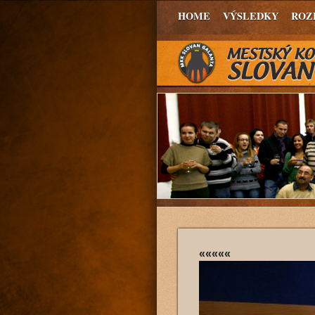
HOME
VÝSLEDKY
ROZ
«««««