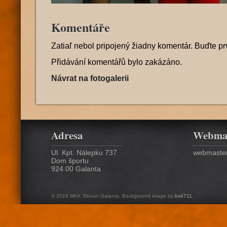
Komentáře
Zatiaľ nebol pripojený žiadny komentár. Buďte pr
Přidávání komentářů bylo zakázáno.
Návrat na fotogalerii
Adresa
Webma
Ul. Kpt. Nálepku 737
webmaster
Dom športu
924 00 Galanta
© 2016 MKK Slovan Galanta. Background image by
bs4711
.