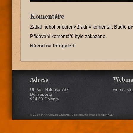
Komentáře
Zatiaľ nebol pripojený žiadny komentár. Buďte pr
Přidávání komentářů bylo zakázáno.
Návrat na fotogalerii
Adresa
Webma
Ul. Kpt. Nálepku 737
webmaster
Dom športu
924 00 Galanta
© 2016 MKK Slovan Galanta. Background image by
bs4711
.