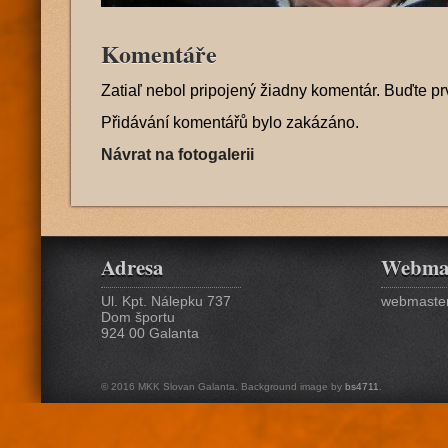
Komentáře
Zatiaľ nebol pripojený žiadny komentár. Buďte pr
Přidávání komentářů bylo zakázáno.
Návrat na fotogalerii
Adresa
Webma
Ul. Kpt. Nálepku 737
webmaster
Dom športu
924 00 Galanta
© 2016 MKK Slovan Galanta. Background image by
bs4711
.