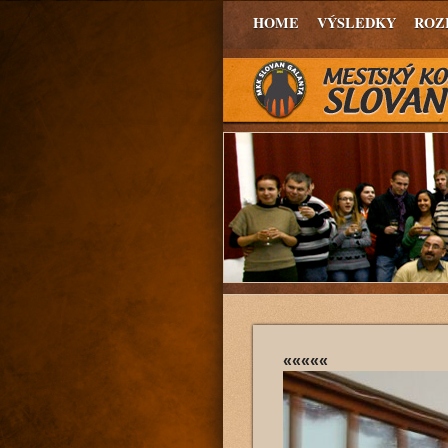
HOME
VÝSLEDKY
ROZ
«««««