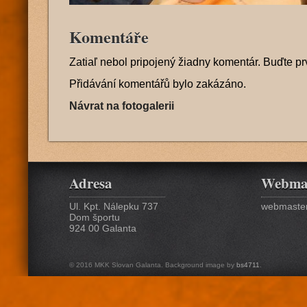
Komentáře
Zatiaľ nebol pripojený žiadny komentár. Buďte pr
Přidávání komentářů bylo zakázáno.
Návrat na fotogalerii
Adresa
Webma
Ul. Kpt. Nálepku 737
webmaster
Dom športu
924 00 Galanta
© 2016 MKK Slovan Galanta. Background image by
bs4711
.