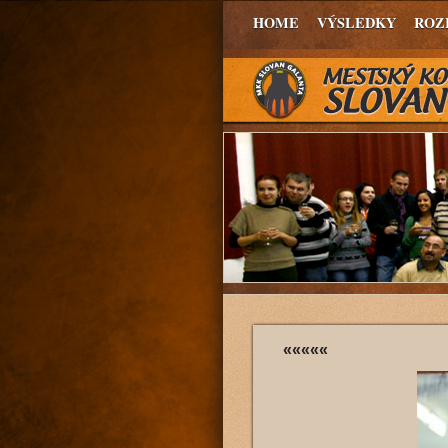
HOME
VÝSLEDKY
ROZ
«««««