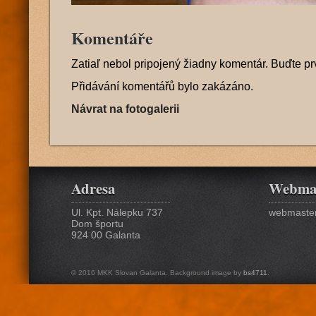
Komentáře
Zatiaľ nebol pripojený žiadny komentár. Buďte pr
Přidávání komentářů bylo zakázáno.
Návrat na fotogalerii
Adresa
Webma
Ul. Kpt. Nálepku 737
webmaster
Dom športu
924 00 Galanta
© 2016 MKK Slovan Galanta. Background image by
bs4711
.