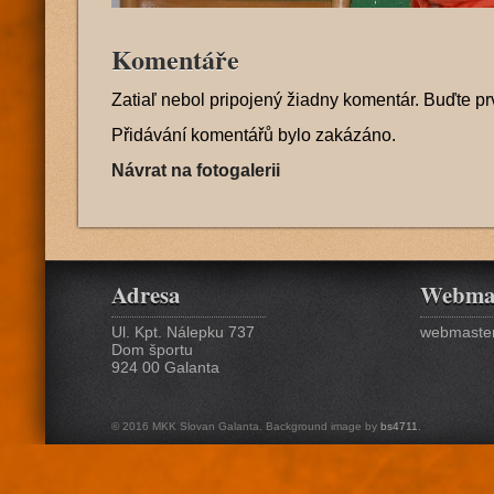
Komentáře
Zatiaľ nebol pripojený žiadny komentár. Buďte pr
Přidávání komentářů bylo zakázáno.
Návrat na fotogalerii
Adresa
Webma
Ul. Kpt. Nálepku 737
webmaster
Dom športu
924 00 Galanta
© 2016 MKK Slovan Galanta. Background image by
bs4711
.