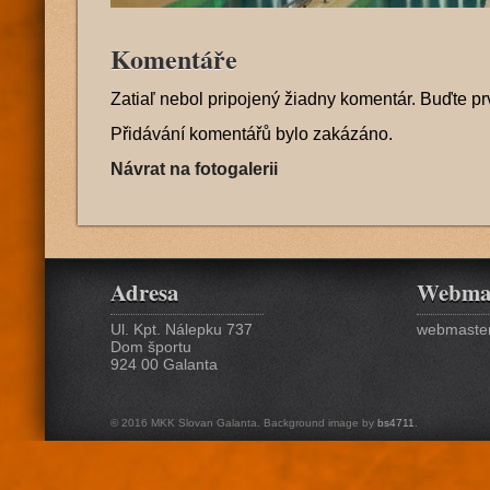
Komentáře
Zatiaľ nebol pripojený žiadny komentár. Buďte pr
Přidávání komentářů bylo zakázáno.
Návrat na fotogalerii
Adresa
Webma
Ul. Kpt. Nálepku 737
webmaster
Dom športu
924 00 Galanta
© 2016 MKK Slovan Galanta. Background image by
bs4711
.