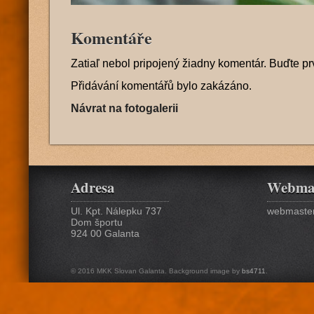
Komentáře
Zatiaľ nebol pripojený žiadny komentár. Buďte pr
Přidávání komentářů bylo zakázáno.
Návrat na fotogalerii
Adresa
Webma
Ul. Kpt. Nálepku 737
webmaster
Dom športu
924 00 Galanta
© 2016 MKK Slovan Galanta. Background image by
bs4711
.