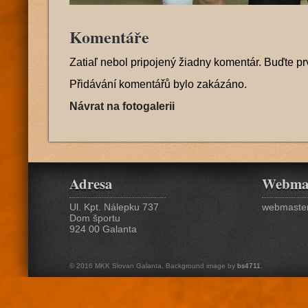
Komentáře
Zatiaľ nebol pripojený žiadny komentár. Buďte pr
Přidávání komentářů bylo zakázáno.
Návrat na fotogalerii
Adresa
Webma
Ul. Kpt. Nálepku 737
webmaster
Dom športu
924 00 Galanta
© 2016 MKK Slovan Galanta. Background image by
bs4711
.