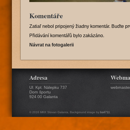
Komentáře
Zatiaľ nebol pripojený žiadny komentár. Buďte pr
Přidávání komentářů bylo zakázáno.
Návrat na fotogalerii
Adresa
Webma
Ul. Kpt. Nálepku 737
webmaster
Dom športu
924 00 Galanta
© 2016 MKK Slovan Galanta. Background image by
bs4711
.