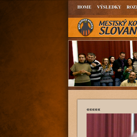
HOME
VÝSLEDKY
ROZ
«««««