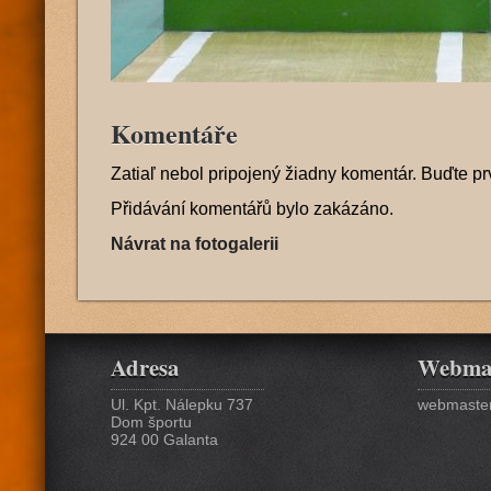
Komentáře
Zatiaľ nebol pripojený žiadny komentár. Buďte pr
Přidávání komentářů bylo zakázáno.
Návrat na fotogalerii
Adresa
Webma
Ul. Kpt. Nálepku 737
webmaster
Dom športu
924 00 Galanta