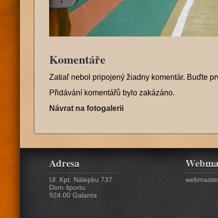
Komentáře
Zatiaľ nebol pripojený žiadny komentár. Buďte pr
Přidávání komentářů bylo zakázáno.
Návrat na fotogalerii
Adresa
Webma
Ul. Kpt. Nálepku 737
webmaster
Dom športu
924 00 Galanta