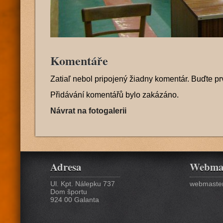
Komentáře
Zatiaľ nebol pripojený žiadny komentár. Buďte pr
Přidávání komentářů bylo zakázáno.
Návrat na fotogalerii
Adresa
Webma
Ul. Kpt. Nálepku 737
webmaster
Dom športu
924 00 Galanta