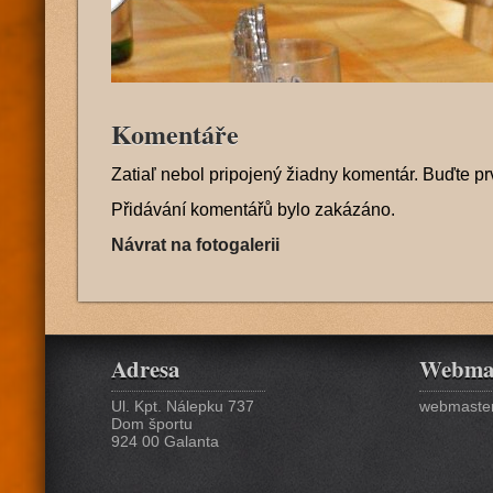
Komentáře
Zatiaľ nebol pripojený žiadny komentár. Buďte pr
Přidávání komentářů bylo zakázáno.
Návrat na fotogalerii
Adresa
Webma
Ul. Kpt. Nálepku 737
webmaster
Dom športu
924 00 Galanta