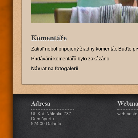
Komentáře
Zatiaľ nebol pripojený žiadny komentár. Buďte pr
Přidávání komentářů bylo zakázáno.
Návrat na fotogalerii
Adresa
Webma
Ul. Kpt. Nálepku 737
webmaster
Dom športu
924 00 Galanta