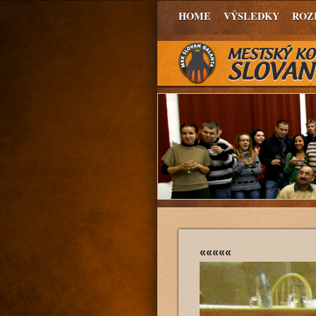
HOME
VÝSLEDKY
ROZ
«««««