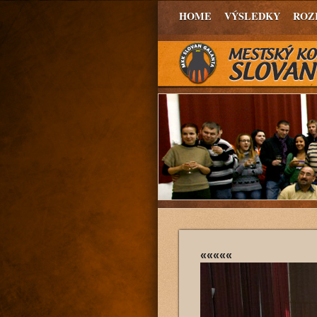
HOME
VÝSLEDKY
ROZ
«««««