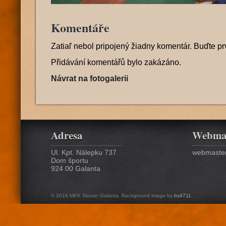
Komentáře
Zatiaľ nebol pripojený žiadny komentár. Buďte pr
Přidávání komentářů bylo zakázáno.
Návrat na fotogalerii
Adresa
Webma
Ul. Kpt. Nálepku 737
webmaster
Dom športu
924 00 Galanta
© 2016 MKK Slovan Galanta. Background image by
bs4711
.