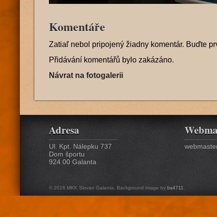
Komentáře
Zatiaľ nebol pripojený žiadny komentár. Buďte pr
Přidávání komentářů bylo zakázáno.
Návrat na fotogalerii
Adresa
Webma
Ul. Kpt. Nálepku 737
webmaster
Dom športu
924 00 Galanta
© 2016 MKK Slovan Galanta. Background image by
bs4711
.