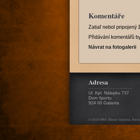
Komentáře
Zatiaľ nebol pripojený 
Přidávání komentářů b
Návrat na fotogalerii
Adresa
Ul. Kpt. Nálepku 737
Dom športu
924 00 Galanta
© 2016 MKK Slovan Galanta. Back