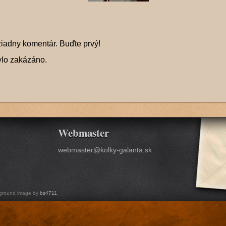
žiadny komentár. Buďte prvý!
ylo zakázáno.
Webmaster
webmaster@kolky-galanta.sk
ground image by
bs4711
.