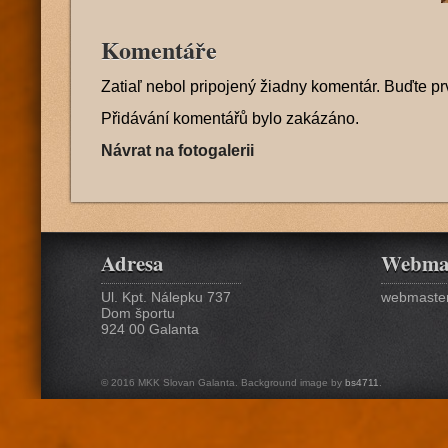
Komentáře
Zatiaľ nebol pripojený žiadny komentár. Buďte pr
Přidávání komentářů bylo zakázáno.
Návrat na fotogalerii
Adresa
Webma
Ul. Kpt. Nálepku 737
webmaster
Dom športu
924 00 Galanta
© 2016 MKK Slovan Galanta. Background image by
bs4711
.