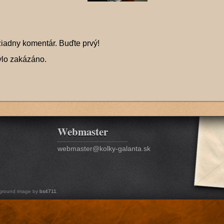
žiadny komentár. Buďte prvý!
ylo zakázáno.
Webmaster
webmaster@kolky-galanta.sk
ground image by
bs4711
.