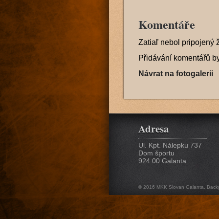
Komentáře
Zatiaľ nebol pripojený 
Přidávání komentářů b
Návrat na fotogalerii
Adresa
Ul. Kpt. Nálepku 737
Dom športu
924 00 Galanta
© 2016 MKK Slovan Galanta. Back