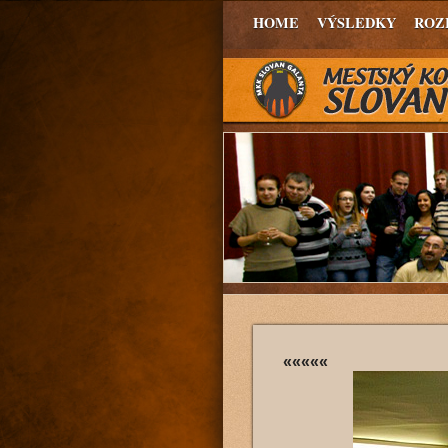
HOME
VÝSLEDKY
ROZ
«««««