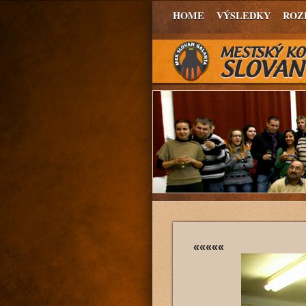
HOME
VÝSLEDKY
ROZ
«««««