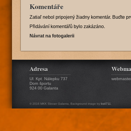
Komentáře
Zatiaľ nebol pripojený žiadny komentár. Buďte pr
Přidávání komentářů bylo zakázáno.
Návrat na fotogalerii
Adresa
Webma
Ul. Kpt. Nálepku 737
webmaster
Dom športu
924 00 Galanta
© 2016 MKK Slovan Galanta. Background image by
bs4711
.