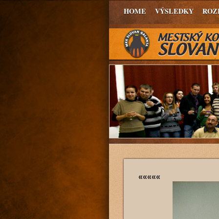
HOME
VÝSLEDKY
ROZ
«««««