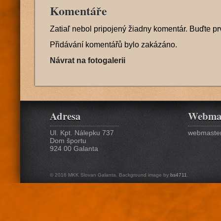
Komentáře
Zatiaľ nebol pripojený žiadny komentár. Buďte pr
Přidávání komentářů bylo zakázáno.
Návrat na fotogalerii
Adresa
Webma
Ul. Kpt. Nálepku 737
webmaster
Dom športu
924 00 Galanta
© 2016 MKK Slovan Galanta. Background image by
bs4711
.