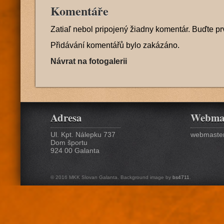
Komentáře
Zatiaľ nebol pripojený žiadny komentár. Buďte pr
Přidávání komentářů bylo zakázáno.
Návrat na fotogalerii
Adresa
Webma
Ul. Kpt. Nálepku 737
webmaster
Dom športu
924 00 Galanta
© 2016 MKK Slovan Galanta. Background image by
bs4711
.