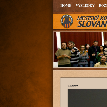
HOME
VÝSLEDKY
ROZ
«««««