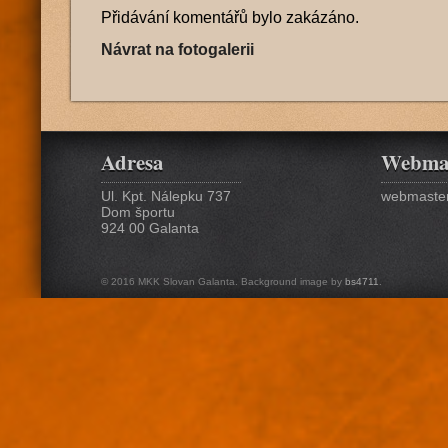
Přidávání komentářů bylo zakázáno.
Návrat na fotogalerii
Adresa
Webma
Ul. Kpt. Nálepku 737
webmaster
Dom športu
924 00 Galanta
© 2016 MKK Slovan Galanta. Background image by
bs4711
.