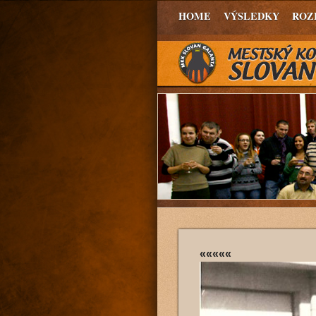
HOME
VÝSLEDKY
ROZ
«««««